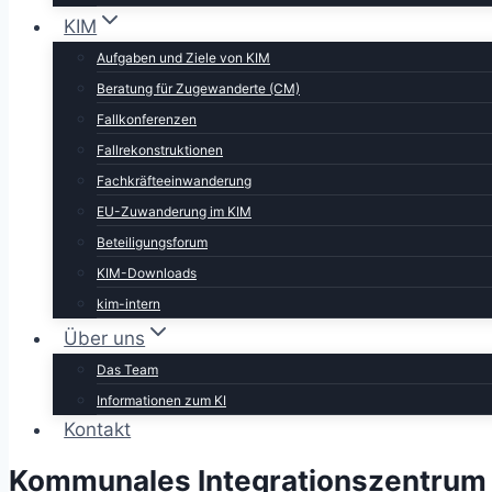
KIM
Aufgaben und Ziele von KIM
Beratung für Zugewanderte (CM)
Fallkonferenzen
Fallrekonstruktionen
Fachkräfteeinwanderung
EU-Zuwanderung im KIM
Beteiligungsforum
KIM-Downloads
kim-intern
Über uns
Das Team
Informationen zum KI
Kontakt
Kommunales Integrationszentrum