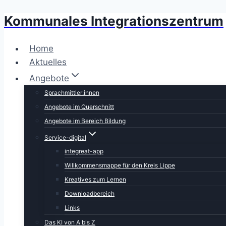
Kommunales Integrationszentrum
Zum
Inhalt
springen
Home
Aktuelles
Angebote
Sprachmittler:innen
Angebote im Querschnitt
Angebote im Bereich Bildung
Service-digital
integreat-app
Willkommensmappe für den Kreis Lippe
Kreatives zum Lernen
Downloadbereich
Links
Das KI von A bis Z