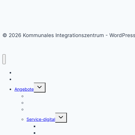
© 2026 Kommunales Integrationszentrum - WordPre
Home
Aktuelles
Untermenü
Angebote
umschalten
Sprachmittler:innen
Angebote im Querschnitt
Angebote im Bereich Bildung
Untermenü
Service-digital
umschalten
integreat-app
Willkommensmappe für den Kreis Lippe