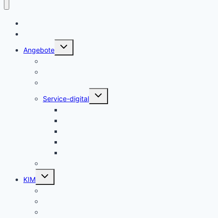
Home
Aktuelles
Untermenü
Angebote
umschalten
Sprachmittler:innen
Angebote im Querschnitt
Angebote im Bereich Bildung
Untermenü
Service-digital
umschalten
integreat-app
Willkommensmappe für den Kreis Lippe
Kreatives zum Lernen
Downloadbereich
Links
Das KI von A bis Z
Untermenü
KIM
umschalten
Aufgaben und Ziele von KIM
Beratung für Zugewanderte (CM)
Fallkonferenzen