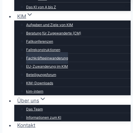
Das KI von A bis Z
KIM
Aufgaben und Ziele von KIM
Beratung für Zugewanderte (CM)
Fallkonferenzen
Fallrekonstruktionen
Fachkräfteeinwanderung
EU-Zuwanderung im KIM
Beteiligungsforum
KIM-Downloads
kim-intern
Über uns
Das Team
Informationen zum KI
Kontakt