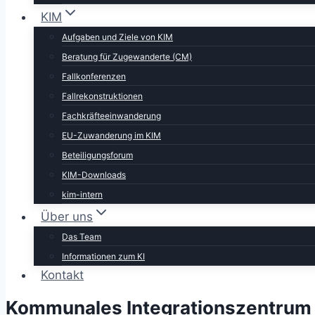
KIM
Aufgaben und Ziele von KIM
Beratung für Zugewanderte (CM)
Fallkonferenzen
Fallrekonstruktionen
Fachkräfteeinwanderung
EU-Zuwanderung im KIM
Beteiligungsforum
KIM-Downloads
kim-intern
Über uns
Das Team
Informationen zum KI
Kontakt
Kommunales Integrationszentrum