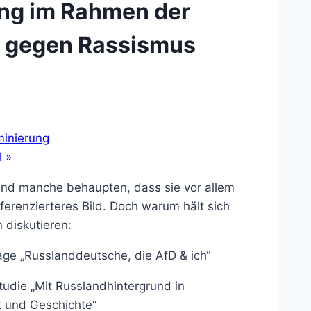
ung im Rahmen der
n gegen Rassismus
minierung
l
»
nd manche behaupten, dass sie vor allem
fferenzierteres Bild. Doch warum hält sich
 diskutieren:
tage „Russlanddeutsche, die AfD & ich“
udie „Mit Russlandhintergrund in
ft und Geschichte“