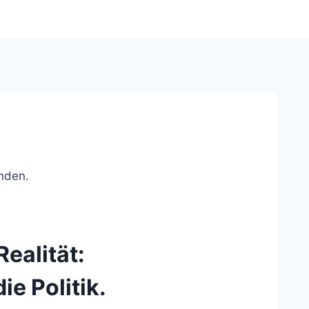
unden.
ealität:
e Politik.