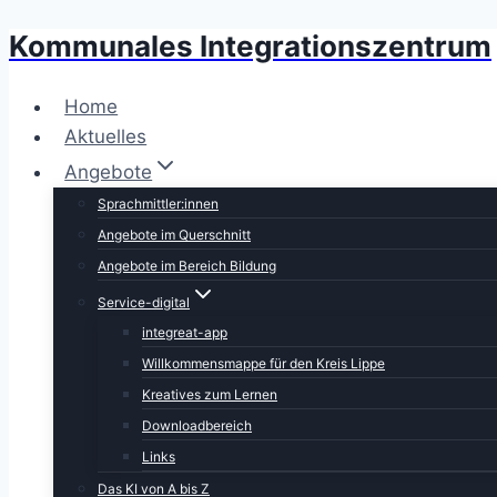
Kommunales Integrationszentrum
Zum
Inhalt
springen
Home
Aktuelles
Angebote
Sprachmittler:innen
Angebote im Querschnitt
Angebote im Bereich Bildung
Service-digital
integreat-app
Willkommensmappe für den Kreis Lippe
Kreatives zum Lernen
Downloadbereich
Links
Das KI von A bis Z