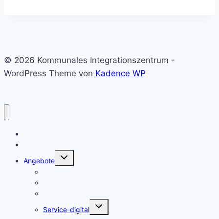
© 2026 Kommunales Integrationszentrum -
WordPress Theme von
Kadence WP
Home
Aktuelles
Untermenü
Angebote
umschalten
Sprachmittler:innen
Angebote im Querschnitt
Angebote im Bereich Bildung
Untermenü
Service-digital
umschalten