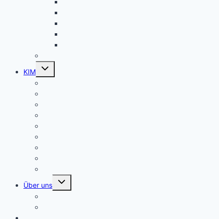
integreat-app
Willkommensmappe für den Kreis Lippe
Kreatives zum Lernen
Downloadbereich
Links
Das KI von A bis Z
Untermenü
KIM
umschalten
Aufgaben und Ziele von KIM
Beratung für Zugewanderte (CM)
Fallkonferenzen
Fallrekonstruktionen
Fachkräfteeinwanderung
EU-Zuwanderung im KIM
Beteiligungsforum
KIM-Downloads
kim-intern
Untermenü
Über uns
umschalten
Das Team
Informationen zum KI
Kontakt