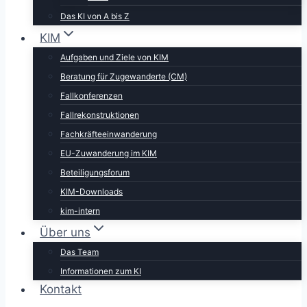
Das KI von A bis Z
KIM
Aufgaben und Ziele von KIM
Beratung für Zugewanderte (CM)
Fallkonferenzen
Fallrekonstruktionen
Fachkräfteeinwanderung
EU-Zuwanderung im KIM
Beteiligungsforum
KIM-Downloads
kim-intern
Über uns
Das Team
Informationen zum KI
Kontakt