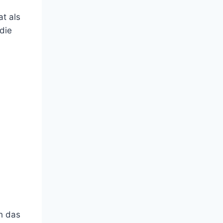
t als
die
ch das