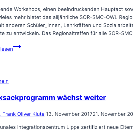
ende Workshops, einen beeindruckenden Hauptact sowie
vieles mehr bietet das alljährliche SOR-SMC-OWL Regio
mit anderen Schüler_innen, Lehrkräften und Sozialarbei
kte zu entwickeln. Das Regionaltreffen für alle SOR-SM
„Save
rlesen
the
date“:
SOR-
SMC-
mein
OWL
Regionaltreffen
ksackprogramm wächst weiter
2020
. Frank Oliver Klute
13. November 2017
21. November 2
ales Integrationszentrum Lippe zertifiziert neue Eltern