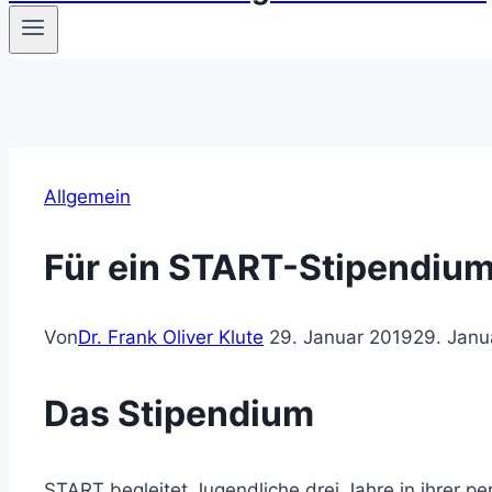
Allgemein
Für ein START-Stipendiu
Von
Dr. Frank Oliver Klute
29. Januar 2019
29. Janu
Das Stipendium
START begleitet Jugendliche drei Jahre in ihrer pe