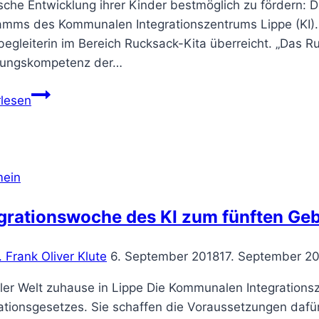
sche Entwicklung ihrer Kinder bestmöglich zu fördern: D
mms des Kommunalen Integrationszentrums Lippe (KI). Gl
begleiterin im Bereich Rucksack-Kita überreicht. „Das 
hungskompetenz der…
Rucksackprogramm
rlesen
wächst
weiter
mein
grationswoche des KI zum fünften Ge
. Frank Oliver Klute
6. September 2018
17. September 2
ller Welt zuhause in Lippe Die Kommunalen Integrations
ationsgesetzes. Sie schaffen die Voraussetzungen dafür,