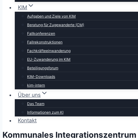
KIM
Aufgaben und Ziele von KIM
Beratung für Zugewanderte (CM)
Fallkonferenzen
Fallrekonstruktionen
Fachkräfteeinwanderung
EU-Zuwanderung im KIM
Beteiligungsforum
KIM-Downloads
kim-intern
Über uns
Das Team
Informationen zum KI
Kontakt
Kommunales Integrationszentrum