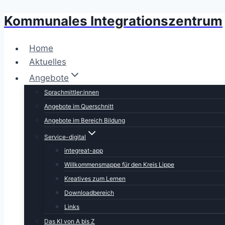
Kommunales Integrationszentrum
Zum
Inhalt
springen
Home
Aktuelles
Angebote
Sprachmittler:innen
Angebote im Querschnitt
Angebote im Bereich Bildung
Service-digital
integreat-app
Willkommensmappe für den Kreis Lippe
Kreatives zum Lernen
Downloadbereich
Links
Das KI von A bis Z