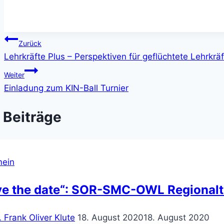
Beitragsnavigation
Zurück
Lehrkräfte Plus – Perspektiven für geflüchtete Lehrkräf
Weiter
Einladung zum KIN-Ball Turnier
 Beiträge
mein
ve the date“: SOR-SMC-OWL Regionalt
. Frank Oliver Klute
18. August 2020
18. August 2020