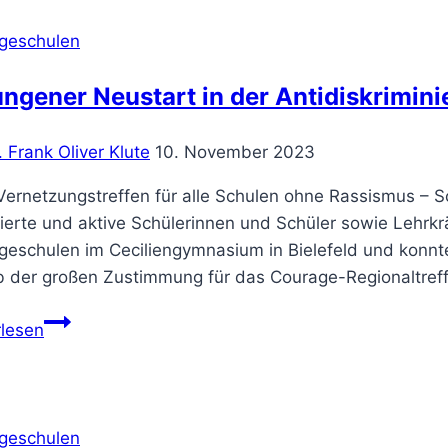
geschulen
ngener Neustart in der Antidiskrimini
. Frank Oliver Klute
10. November 2023
ernetzungstreffen für alle Schulen ohne Rassismus – 
erte und aktive Schülerinnen und Schüler sowie Lehrkrä
geschulen im Ceciliengymnasium in Bielefeld und konnt
b der großen Zustimmung für das Courage-Regionaltreff
Gelungener
rlesen
Neustart
in
der
Antidiskriminierungsarbeit
geschulen