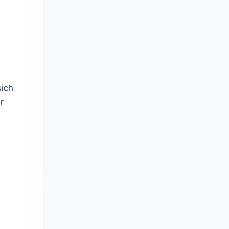
ich
r