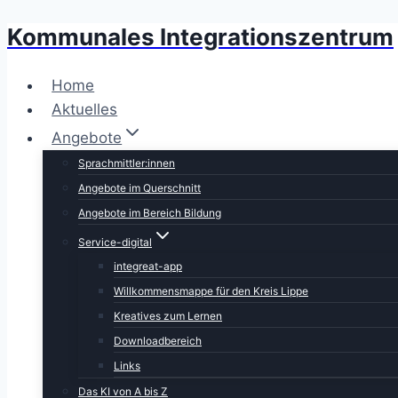
Kommunales Integrationszentrum
Zum
Inhalt
springen
Home
Aktuelles
Angebote
Sprachmittler:innen
Angebote im Querschnitt
Angebote im Bereich Bildung
Service-digital
integreat-app
Willkommensmappe für den Kreis Lippe
Kreatives zum Lernen
Downloadbereich
Links
Das KI von A bis Z