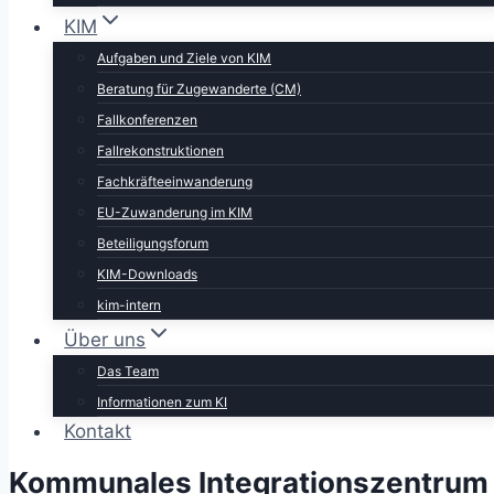
KIM
Aufgaben und Ziele von KIM
Beratung für Zugewanderte (CM)
Fallkonferenzen
Fallrekonstruktionen
Fachkräfteeinwanderung
EU-Zuwanderung im KIM
Beteiligungsforum
KIM-Downloads
kim-intern
Über uns
Das Team
Informationen zum KI
Kontakt
Kommunales Integrationszentrum