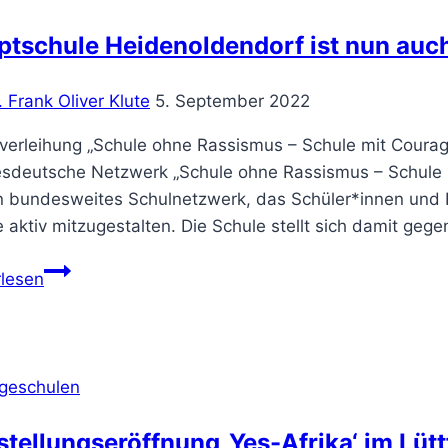
ptschule Heidenoldendorf ist nun auc
. Frank Oliver Klute
5. September 2022
lverleihung „Schule ohne Rassismus – Schule mit Courag
sdeutsche Netzwerk „Schule ohne Rassismus – Schule 
n bundesweites Schulnetzwerk, das Schüler*innen und Pä
 aktiv mitzugestalten. Die Schule stellt sich damit ge
Hauptschule
rlesen
Heidenoldendorf
ist
nun
auch
geschulen
Courageschule
tellungseröffnung ‚Yes-Afrika‘ im Lütt