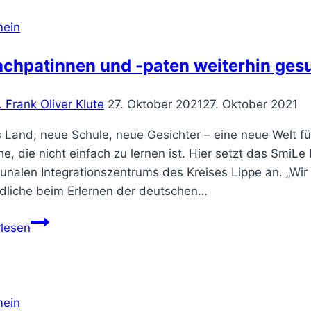
ist
da!
mein
achpatinnen und -paten weiterhin ges
. Frank Oliver Klute
27. Oktober 2021
27. Oktober 2021
 Land, neue Schule, neue Gesichter – eine neue Welt f
e, die nicht einfach zu lernen ist. Hier setzt das SmiLe
nalen Integrationszentrums des Kreises Lippe an. „Wir
dliche beim Erlernen der deutschen…
Sprachpatinnen
rlesen
und
-
paten
weiterhin
mein