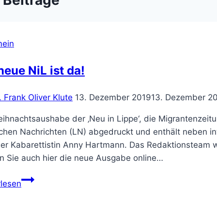
 Beiträge
mein
neue NiL ist da!
. Frank Oliver Klute
13. Dezember 2019
13. Dezember 2
ihnachtsaushabe der ‚Neu in Lippe‘, die Migrantenzeit
schen Nachrichten (LN) abgedruckt und enthält neben in
der Kabarettistin Anny Hartmann. Das Redaktionsteam wü
n Sie auch hier die neue Ausgabe online…
Die
rlesen
neue
NiL