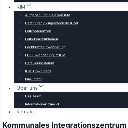
KIM
Aufgaben und Ziele von KIM
Beratung für Zugewanderte (CM)
Fallkonferenzen
Fallrekonstruktionen
Fachkräfteeinwanderung
EU-Zuwanderung im KIM
Beteiligungsforum
KIM-Downloads
kim-intern
Über uns
Das Team
Informationen zum KI
Kontakt
Kommunales Integrationszentrum