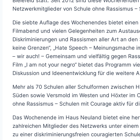
Bielefeld statt. Seit 2012 sind diese Wochenenden e
Netzwerkmitglieder von Schule ohne Rassismus –
Die siebte Auflage des Wochenendes bietet einen
Filmabend und vielen Gelegenheiten zum Austausch
Diskriminierungen und Rassismen aller Art an den
keine Grenzen“, „Hate Speech – Meinungsmache im
– wir auch! – Gemeinsam und vielfältig gegen Ra
Film „I am not your negro“ bietet das Programm vie
Diskussion und Ideenentwicklung für die weitere 
Mehr als 70 Schulen aller Schulformen zwischen 
Süden sowie Versmold im Westen und Höxter im O
ohne Rassismus – Schulen mit Courage aktiv für die
Das Wochenende im Haus Neuland bietet eine herv
zahlreichen Mitglieder des Netzwerks unter ein
zu einer diskriminierungsfreien couragierten Schu