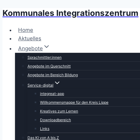
Kommunales Integrationszentrum
Zum
Inhalt
springen
Home
Aktuelles
Angebote
Sprachmittler:innen
Angebote im Querschnitt
Angebote im Bereich Bildung
Service-digital
integreat-app
Willkommensmappe für den Kreis Lippe
Kreatives zum Lernen
Downloadbereich
Links
Das KI von A bis Z