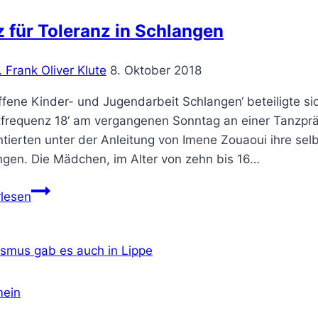
gesucht
 für Toleranz in Schlangen
. Frank Oliver Klute
8. Oktober 2018
ffene Kinder- und Jugendarbeit Schlangen‘ beteiligte s
tfrequenz 18‘ am vergangenen Sonntag an einer Tanzpräs
tierten unter der Anleitung von Imene Zouaoui ihre sel
ngen. Die Mädchen, im Alter von zehn bis 16…
Tanz
rlesen
für
Toleranz
in
Schlangen
mein