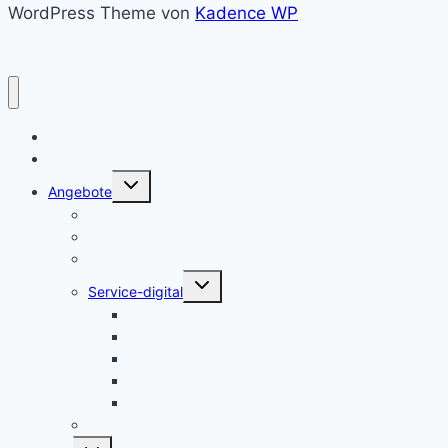
WordPress Theme von
Kadence WP
Home
Aktuelles
Untermenü
Angebote
umschalten
Sprachmittler:innen
Angebote im Querschnitt
Angebote im Bereich Bildung
Untermenü
Service-digital
umschalten
integreat-app
Willkommensmappe für den Kreis Lippe
Kreatives zum Lernen
Downloadbereich
Links
Das KI von A bis Z
Untermenü