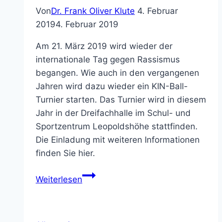
Lippe
Von
Dr. Frank Oliver Klute
4. Februar
richtet
2019
4. Februar 2019
Antidiskriminierungsstelle
Am 21. März 2019 wird wieder der
ein
internationale Tag gegen Rassismus
begangen. Wie auch in den vergangenen
Jahren wird dazu wieder ein KIN-Ball-
Turnier starten. Das Turnier wird in diesem
Jahr in der Dreifachhalle im Schul- und
Sportzentrum Leopoldshöhe stattfinden.
Die Einladung mit weiteren Informationen
finden Sie hier.
Einladung
Weiterlesen
zum
KIN-
Ball