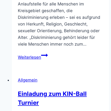
Anlaufstelle für alle Menschen im
Kreisgebiet geschaffen, die
Diskriminierung erleben – sei es aufgrund
von Herkunft, Religion, Geschlecht,
sexueller Orientierung, Behinderung oder
Alter. „Diskriminierung gehört leider für
viele Menschen immer noch zum…
Ein
Weiterlesen
Schritt
zu
mehr
Allgemein
Gerechtigkeit
und
Einladung zum KIN-Ball
Zugehörigkeit
Turnier
–
Kreis