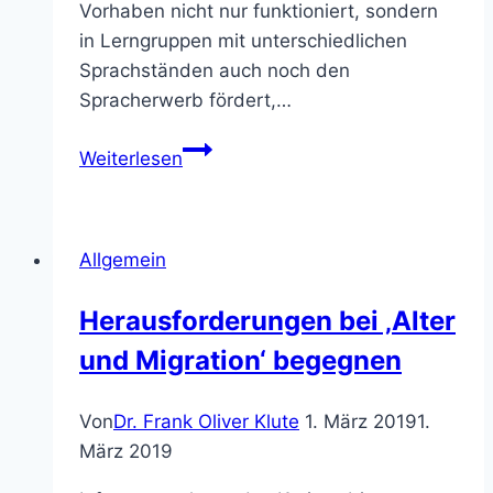
Vorhaben nicht nur funktioniert, sondern
in Lerngruppen mit unterschiedlichen
Sprachständen auch noch den
Spracherwerb fördert,…
Alexandra
Weiterlesen
Piel
informierte
zu
Allgemein
Methoden,
Spielen
Herausforderungen bei ‚Alter
und
und Migration‘ begegnen
Aktivitäten
im
DaZ-
Von
Dr. Frank Oliver Klute
1. März 2019
1.
Unterricht
März 2019