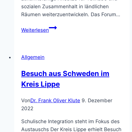
sozialen Zusammenhalt in ländlichen
Räumen weiterzuentwickeln. Das Forum…
Deutsche
Weiterlesen
Landkreise
gründen
„Forum
Allgemein
Integration
in
Besuch aus Schweden im
ländlichen
Kreis Lippe
Räumen“
Von
Dr. Frank Oliver Klute
9. Dezember
2022
Schulische Integration steht im Fokus des
Austauschs Der Kreis Lippe erhielt Besuch