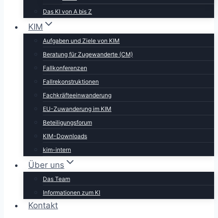
Das KI von A bis Z
KIM
Aufgaben und Ziele von KIM
Beratung für Zugewanderte (CM)
Fallkonferenzen
Fallrekonstruktionen
Fachkräfteeinwanderung
EU-Zuwanderung im KIM
Beteiligungsforum
KIM-Downloads
kim-intern
Über uns
Das Team
Informationen zum KI
Kontakt