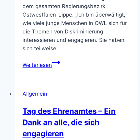
dem gesamten Regierungsbezirk
Ostwestfalen-Lippe. „Ich bin überwältigt,
wie viele junge Menschen in OWL sich für
die Themen von Diskriminierung
interessieren und engagieren. Sie haben
sich teilweise…
3.
Weiterlesen
Regionaltreffen
der
OWL-
Allgemein
Courageschulen
in
Tag des Ehrenamtes – Ein
Bielefeld
Dank an alle, die sich
engagieren