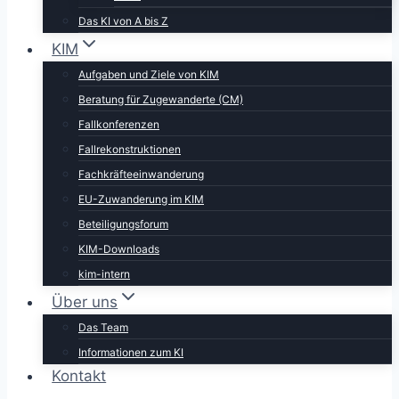
Das KI von A bis Z
KIM
Aufgaben und Ziele von KIM
Beratung für Zugewanderte (CM)
Fallkonferenzen
Fallrekonstruktionen
Fachkräfteeinwanderung
EU-Zuwanderung im KIM
Beteiligungsforum
KIM-Downloads
kim-intern
Über uns
Das Team
Informationen zum KI
Kontakt