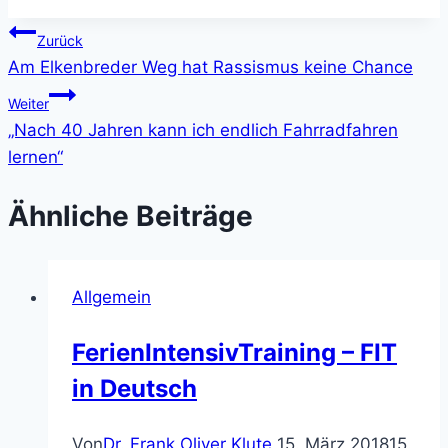
Beitragsnavigation
Zurück
Am Elkenbreder Weg hat Rassismus keine Chance
Weiter
„Nach 40 Jahren kann ich endlich Fahrradfahren
lernen“
Ähnliche Beiträge
Allgemein
FerienIntensivTraining – FIT
in Deutsch
Von
Dr. Frank Oliver Klute
15. März 2018
15.