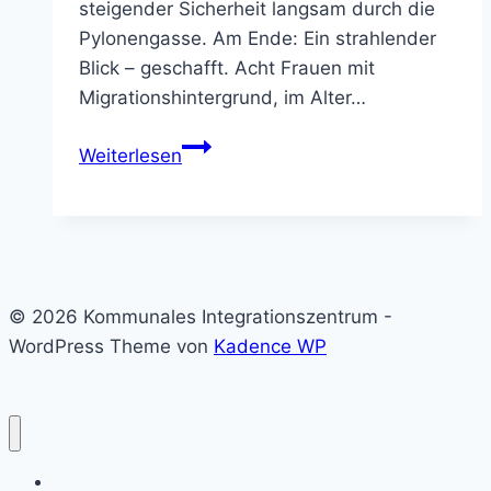
steigender Sicherheit langsam durch die
Pylonengasse. Am Ende: Ein strahlender
Blick – geschafft. Acht Frauen mit
Migrationshintergrund, im Alter…
„Nach
Weiterlesen
40
Jahren
kann
ich
endlich
© 2026 Kommunales Integrationszentrum -
Fahrradfahren
WordPress Theme von
Kadence WP
lernen“
Home