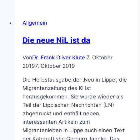
Ehrenamtes
–
Allgemein
Ein
Dank
Die neue NiL ist da
an
alle,
Von
Dr. Frank Oliver Klute
7. Oktober
die
2019
7. Oktober 2019
sich
engagieren
Die Herbstausgabe der ‚Neu in Lippe‘, die
Migrantenzeitung des KI ist
herausgekommen. Sie wurde wieder als
Teil der Lippischen Nachrichten (LN)
abgedruckt und enthält neben
interessanten Artikeln zum
Migrantenleben in Lippe auch einen Text
der Kabarettistin Gerburg Jahnke. Das