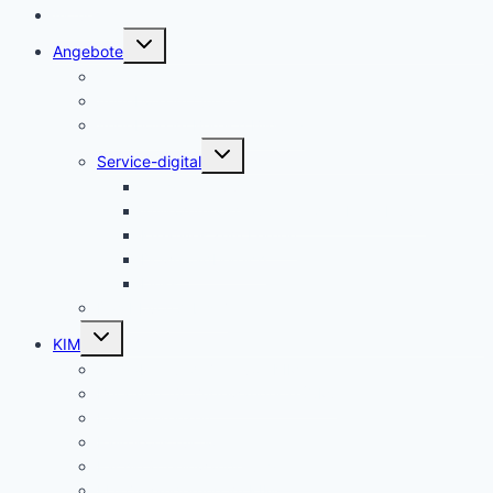
Aktuelles
Untermenü
Angebote
umschalten
Sprachmittler:innen
Angebote im Querschnitt
Angebote im Bereich Bildung
Untermenü
Service-digital
umschalten
integreat-app
Willkommensmappe für den Kreis Lippe
Kreatives zum Lernen
Downloadbereich
Links
Das KI von A bis Z
Untermenü
KIM
umschalten
Aufgaben und Ziele von KIM
Beratung für Zugewanderte (CM)
Fallkonferenzen
Fallrekonstruktionen
Fachkräfteeinwanderung
EU-Zuwanderung im KIM