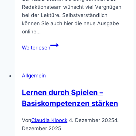
Redaktionsteam wünscht viel Vergnügen
bei der Lektüre. Selbstverständlich
können Sie auch hier die neue Ausgabe
online…
Die
Weiterlesen
neue
NiL
ist
Allgemein
da
Lernen durch Spielen –
Basiskompetenzen stärken
Von
Claudia Kloock
4. Dezember 2025
4.
Dezember 2025